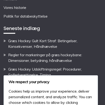
Vores historie
Politik for databeskyttelse
Seneste indlæg
Græs Hockey Gult Kort Straf: Betingelser,
Konsekvenser, Håndhævelse
Regler for markeringer på græs hockeybane:
Dimensioner, betydning, håndhævelse
Græs Hockey Udskiftningsregel: Procedurer,
Spillerberettigelse, Timing
We respect your privacy
Græs Hockey Frikast Regel: Situationer, Spilleransvar,
Udførelse
Cookies help us improve your experience, deliver
personalized content, and analyze traffic. You can
Græs Hockey Straffeslag: Betingelser, Udførelse,
choose which cookies to allow by clicking
Ansvarligheder