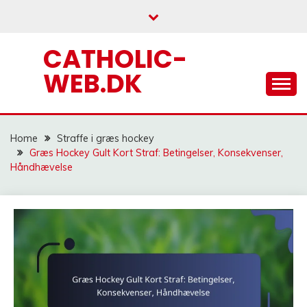
Skip
to
content
CATHOLIC-
WEB.DK
Home
Straffe i græs hockey
Græs Hockey Gult Kort Straf: Betingelser, Konsekvenser,
Håndhævelse