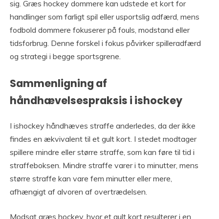
sig. Græs hockey dommere kan udstede et kort for
handlinger som farligt spil eller usportslig adfærd, mens
fodbold dommere fokuserer på fouls, modstand eller
tidsforbrug. Denne forskel i fokus påvirker spilleradfærd
og strategi i begge sportsgrene.
Sammenligning af
håndhævelsespraksis i ishockey
I ishockey håndhæves straffe anderledes, da der ikke
findes en ækvivalent til et gult kort. I stedet modtager
spillere mindre eller større straffe, som kan føre til tid i
straffeboksen. Mindre straffe varer i to minutter, mens
større straffe kan vare fem minutter eller mere,
afhængigt af alvoren af overtrædelsen.
Modsat græs hockey, hvor et gult kort resulterer i en