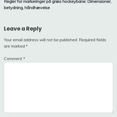
Regler for markeringer på græs hockeybane: Dimensioner,
navigation
betydning, håndhævelse
Leave a Reply
Your email address will not be published.
Required fields
are marked
*
Comment
*