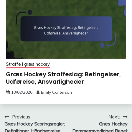
Straffe i græs hockey
Græs Hockey Straffeslag: Betingelser,
Udførelse, Ansvarligheder
13/02/2026
Emily Carterson
Post
Previous:
Next:
Græs Hockey Scoringsregler:
Græs Hockey
navigation
Definitioner, Håndhævelse,
Dommermyndighed Regel: