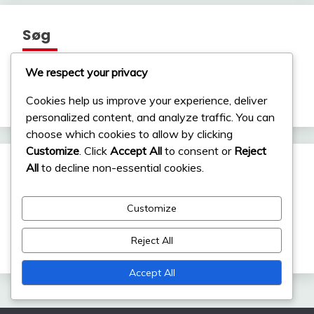
Søg
We respect your privacy
Search
for:
Cookies help us improve your experience, deliver
personalized content, and analyze traffic. You can
choose which cookies to allow by clicking
Customize
. Click
Accept All
to consent or
Reject
All
to decline non-essential cookies.
Arkiv
Customize
February 2026
Reject All
January 2026
Accept All