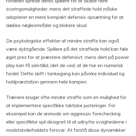
fordelen sprede deres spillere for at skabe flere
scoringsmuligheder, mens det straffede hold måske
adopterer en mere kompakt defensiv opsætning for at
dække nøgleområder og blokere skud.
De psykologiske effekter af mindre straffe kan også
være dybtgående. Spillere på det straffede hold kan føle
øget pres for at præstere defensivt, mens dem på power
play kan få selvtillid, idet de ved, at de har en numerisk
fordel. Dette skift i tankegang kan påvirke individuel og
holdpræstation gennem hele kampen.
Trænere bruger ofte mindre straffe som en mulighed for
at implementere specifikke taktiske justeringer. For
eksempel kan de anmode om aggressiv forechecking
eller specifikke spil designet til at udnytte svaghederne i
modstanderholdets forsvar. At forstå disse dynamikker