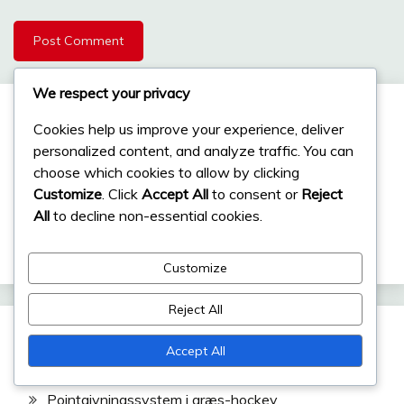
We respect your privacy
Links
Cookies help us improve your experience, deliver
personalized content, and analyze traffic. You can
choose which cookies to allow by clicking
Indhold
Customize
. Click
Accept All
to consent or
Reject
Kontakt
All
to decline non-essential cookies.
Vores historie
Customize
Reject All
Kategorier
Accept All
Pointgivningssystem i græs-hockey