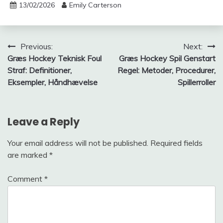
13/02/2026
Emily Carterson
Post
Previous:
Next:
Græs Hockey Teknisk Foul
Græs Hockey Spil Genstart
navigation
Straf: Definitioner,
Regel: Metoder, Procedurer,
Eksempler, Håndhævelse
Spillerroller
Leave a Reply
Your email address will not be published.
Required fields
are marked
*
Comment
*