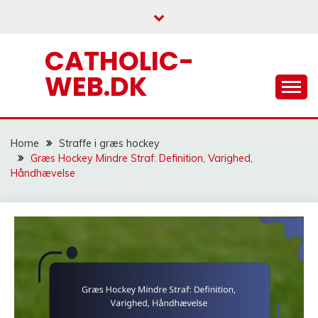
Skip
to
content
CATHOLIC-
WEB.DK
Home
Straffe i græs hockey
Græs Hockey Mindre Straf: Definition, Varighed,
Håndhævelse