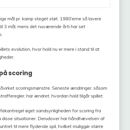
tlige mål pr. kamp steget støt. 1980’erne så lavere
 til 3 mål, mens det nuværende årti har set
p.
ts evolution, hvor hold nu er mere i stand til at
igheder.
 på scoring
påvirket scoringsmønstre. Seneste ændringer, såsom
afferegler, har ændret, hvordan hold tilgår spillet.
fekantregel øget sandsynligheden for scoring fra
l fra disse situationer. Derudover har håndhævelsen af
ntret til mere flydende spil, hvilket muliggør større