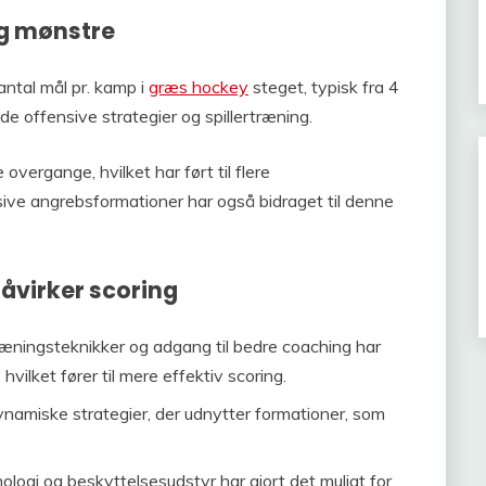
g mønstre
antal mål pr. kamp i
græs hockey
steget, typisk fra 4
ede offensive strategier og spillertræning.
overgange, hvilket har ført til flere
ve angrebsformationer har også bidraget til denne
påvirker scoring
æningsteknikker og adgang til bedre coaching har
hvilket fører til mere effektiv scoring.
amiske strategier, der udnytter formationer, som
nologi og beskyttelsesudstyr har gjort det muligt for