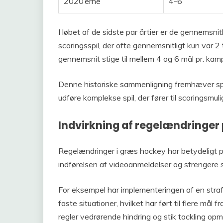
2020’erne
4-6
I løbet af de sidste par årtier er de gennemsni
scoringsspil, der ofte gennemsnitligt kun var 2
gennemsnit stige til mellem 4 og 6 mål pr. kam
Denne historiske sammenligning fremhæver spille
udføre komplekse spil, der fører til scoringsmul
Indvirkning af regelændringer
Regelændringer i græs hockey har betydeligt 
indførelsen af videoanmeldelser og strengere str
For eksempel har implementeringen af en straf
faste situationer, hvilket har ført til flere må
regler vedrørende hindring og stik tackling opmu