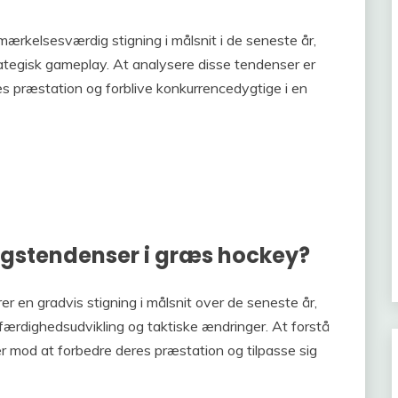
ærkelsesværdig stigning i målsnit i de seneste år,
trategisk gameplay. At analysere disse tendenser er
es præstation og forblive konkurrencedygtige i en
ingstendenser i græs hockey?
er en gradvis stigning i målsnit over de seneste år,
erfærdighedsudvikling og taktiske ændringer. At forstå
ter mod at forbedre deres præstation og tilpasse sig