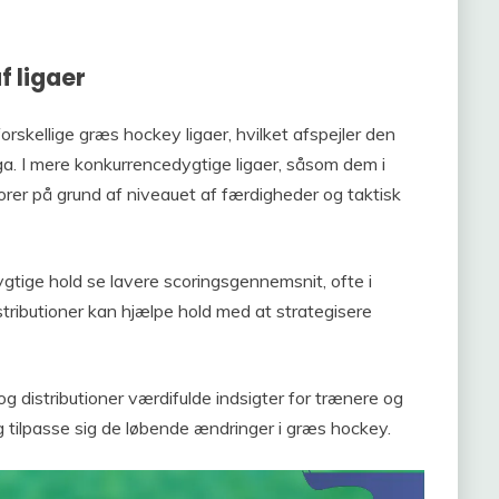
f ligaer
forskellige græs hockey ligaer, hvilket afspejler den
liga. I mere konkurrencedygtige ligaer, såsom dem i
orer på grund af niveauet af færdigheder og taktisk
tige hold se lavere scoringsgennemsnit, ofte i
istributioner kan hjælpe hold med at strategisere
g distributioner værdifulde indsigter for trænere og
og tilpasse sig de løbende ændringer i græs hockey.