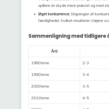
spillere at skyde mere præcist og med stø
Øget konkurrence:
Stigningen af konkurren
færdigheder, hvilket resulterer i højere s
Sammenligning med tidligere å
Årti
1980’erne
2-3
1990’erne
3-4
2000’erne
3-5
2010’erne
4-5