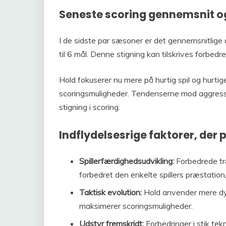
Seneste scoring gennemsnit o
I de sidste par sæsoner er det gennemsnitlige 
til 6 mål. Denne stigning kan tilskrives forbedr
Hold fokuserer nu mere på hurtig spil og hurtige 
scoringsmuligheder. Tendenserne mod aggressi
stigning i scoring.
Indflydelsesrige faktorer, der 
Spillerfærdighedsudvikling:
Forbedrede tr
forbedret den enkelte spillers præstation, 
Taktisk evolution:
Hold anvender mere dyn
maksimerer scoringsmuligheder.
Udstyr fremskridt:
Forbedringer i stik tek